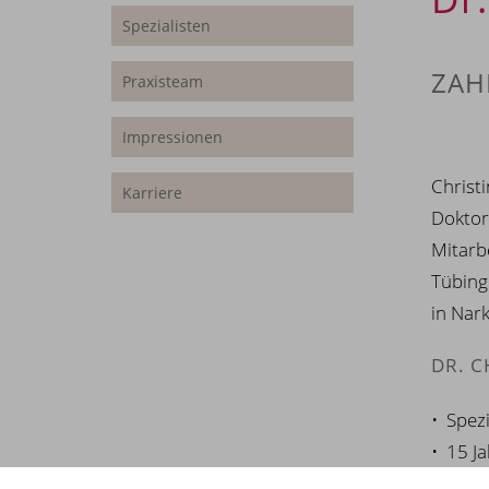
Spezialisten
ZAH
Praxisteam
Impressionen
Christ
Karriere
Doktort
Mitarb
Tübing
in Nar
DR. C
• Spez
• 15 J
• Mast