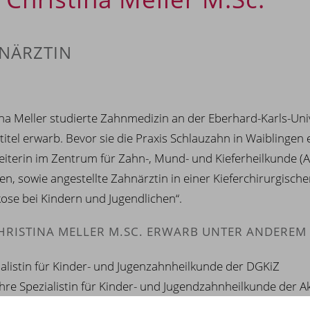
NÄRZTIN
ina Meller studierte Zahnmedizin an der Eberhard-Karls-Univ
itel erwarb. Bevor sie die Praxis Schlauzahn in Waiblingen e
eiterin im Zentrum für Zahn-, Mund- und Kieferheilkunde (A
en, sowie angestellte Zahnärztin in einer Kieferchirurgisc
kose bei Kindern und Jugendlichen“.
HRISTINA MELLER M.SC. ERWARB UNTER ANDEREM
ialistin für Kinder- und Jugenzahnheilkunde der DGKiZ
ahre Spezialistin für Kinder- und Jugendzahnheilkunde der 
er of Science Kieferorthopädie