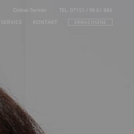
Online-Termin
TEL. 07151 / 98 61 886
SERVICE
KONTAKT
ERWACHSENE