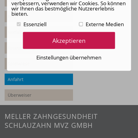
Anmeldeunterlagen
verbessern, verwenden wir Cookies. So können
wir Ihnen das bestmögliche Nutzererlebnis
bieten.
FAQ
Essenziell
Externe Medien
Notfall
Akzeptieren
Finanzierung
Einstellungen übernehmen
Spielwiese
Anfahrt
Überweiser
MELLER ZAHNGESUNDHEIT
SCHLAUZAHN MVZ GMBH